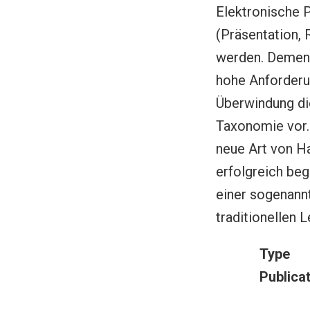
Elektronische P
(Präsentation, 
werden. Dements
hohe Anforderun
Überwindung di
Taxonomie vor.
neue Art von H
erfolgreich be
einer sogenann
traditionellen 
Type
Publica