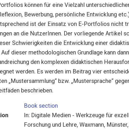
ortfolios können für eine Vielzahl unterschiedliche
Reflexion, Bewerbung, persönliche Entwicklung etc.
prechend ist der Einsatz von E-Portfolios nicht triv
gen an die NutzerInnen. Der vorliegende Artikel sc
eser Schwierigkeiten die Entwicklung einer didakti
 Auf dieser methodologischen Grundlage kann dann
andreichung den komplexen didaktischen Herausfo
gegnet werden. Es werden im Beitrag vier entscheid
ten „Mustersammlung“ bzw. „Mustersprache“ gege
Leitfäden beschrieben.
Book section
tion
In: Digitale Medien - Werkzeuge für exzel
Forschung und Lehre, Waxmann, Münster