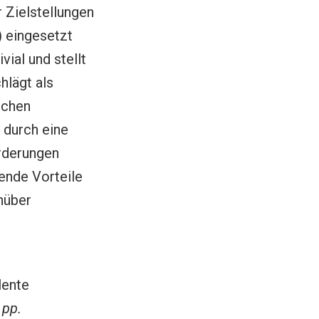
r Zielstellungen
) eingesetzt
ial und stellt
hlägt als
schen
 durch eine
rderungen
ende Vorteile
nüber
lente
,
pp.