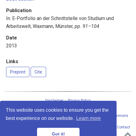
Publication
In: E-Portfolio an der Schnittstelle von Studium und
Arbeitswelt, Waxmann, Münster,
pp. 91–104
Date
2013
Links
Preprint
Cite
Disclaimer
–
Privacy Policy
This website uses cookies to ensure you get the
This work
by
Peter Baumgartner
is licensed under a
Creative Commons
best experience on our website.
Learn more
Attribution-ShareAlike 4.0 International License
.
Permissions beyond the scope of this license may be available at
Contact
address
. · Powered by the
Academic theme
for
Hugo
.
Got it!